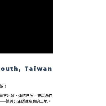
South, Taiwan
開始！
從南方出發，連結世界。靈感源自
真實價值——這片充滿隱藏瑰寶的土地。