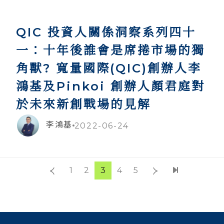
QIC 投資人關係洞察系列四十
一：十年後誰會是席捲市場的獨
角獸? 寬量國際(QIC)創辦人李
鴻基及Pinkoi 創辦人顏君庭對
於未來新創戰場的見解
李鴻基
2022-06-24
1
2
3
4
5