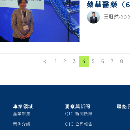
藥華醫藥（6
王冠然
202
1
2
3
4
5
6
7
8
專業領域
洞察與新聞
聯絡
產業聚焦
QIC 新聞快訊
案例介紹
QIC 公司報告