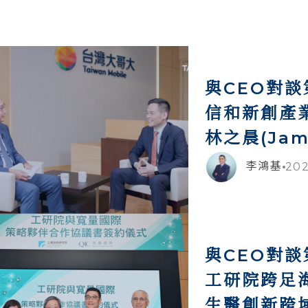
與CEO對
信和新創產業
林之晨(Jami
李鴻基
202
與CEO對
工研院跨足
生醫創新跨