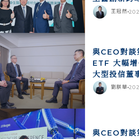
王冠然
202
與CEO對
ETF 大幅
大型投信董
劉朕華
202
與CEO對談