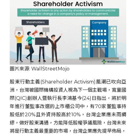
圖片來源: WallStreetMojo
股東行動主義(Shareholder Activism)風潮已吹向亞
洲，台灣被國際機構投資人視為下一個主戰場，寬量國
際(QIC)創辦人暨執行長李鴻基今(24)日指出，將於明
年進行董監事改選的上市櫃公司中，有70家董監事持
股低於20%且外資持股高於10%，台灣企業應未雨綢
繆，做好股東溝通，方能降低股權爭議風險，台灣未來
將是行動主義最重要的市場，台灣企業應先提早佈局，