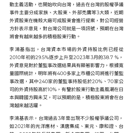
動主義活動，也開始吹向台灣，過去在台灣的股權爭議
事件主要分成家族、大股東、外部禿鷹等3大類，近期
外資股東在機殼大廠可成股東會進行提案，對公司經營
方針表示意見，對台灣公司就是一項訊號，預期在台灣
將會有越來越多的積極股東行動。
李鴻基指出，台灣資本市場的外資持股比例已經從
2010年初的29.5%逐步上升至2023年3月的38.7 %，
外資意見對於董監事改選結果具有顯著影響力，根據寬
量國際統計，明年將有400多家上市櫃公司將進行董監
事改選，其中240家的董監事持股低於20%、70家公
司的外資持股高於10%，有鑒於股東行動主義風潮在日
本與韓國方興未艾，可以預期的是，積極股東將會在台
灣越來越活躍。
李鴻基表示，台灣過去3年曾出現不少股權爭議公司，
如2021年的光洋應材、漢唐集成、東元、康和證、台