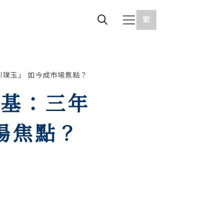
繁
I璞玉」 如今成市場焦點？
鴻基：三年
場焦點？