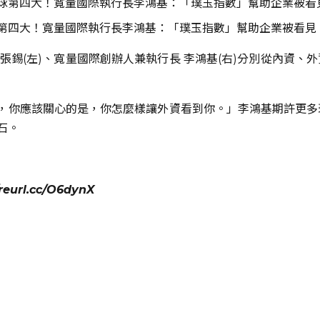
第四大！寬量國際執行長李鴻基：「璞玉指數」幫助企業被看見
張錫(左)、寬量國際創辦人兼執行長 李鴻基(右)分別從內資、
，你應該關心的是，你怎麼樣讓外資看到你。」李鴻基期許更多
石。
/reurl.cc/O6dynX