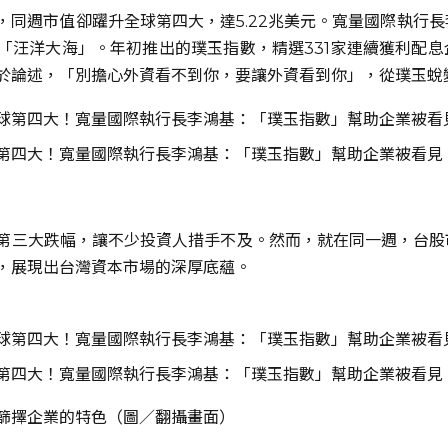
，同週市值卻躍升全球第四大，達5.22兆美元。寬量國際執行長
「汪洋大海」。年初推出的璞玉指數，精選331家連續獲利配息
於論述，「別擔心外資看不到你，要讓外資看到你」，從璞玉蛻
第四大！寬量國際執行長李鴻基：「璞玉指數」幫助企業被看見
第三大跌幅，讓不少投資人措手不及。然而，就在同一週，台股市
，展現出台灣資本市場的深厚底蘊。
第四大！寬量國際執行長李鴻基：「璞玉指數」幫助企業被看見
篩擇企業的特色（圖／翻攝畫面）