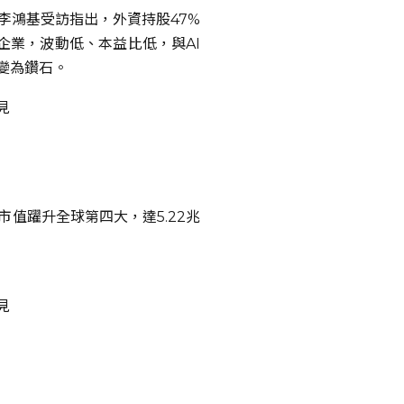
李鴻基受訪指出，外資持股47%
企業，波動低、本益比低，與AI
變為鑽石。
值躍升全球第四大，達5.22兆