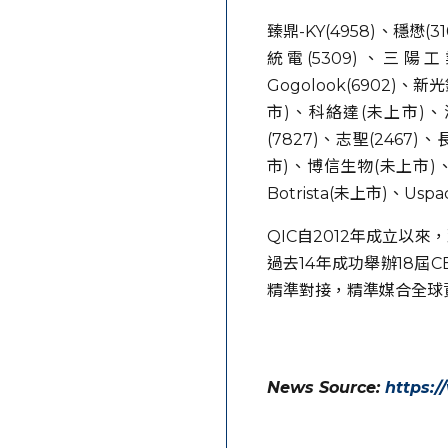
臻鼎-KY(4958)、穩懋(3
統電(5309)、三陽工業
Gogolook(6902)、
市)、科絡達(未上市)、鴻勁
(7827)、志聖(2467
市)、博信生物(未上市)、雲
Botrista(未上市)、Usp
QIC自2012年成立以
過去14年成功舉辦18屆
精準對接，精準媒合全球
News Source:
https: