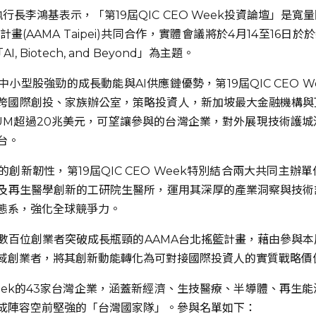
暨執行長李鴻基表示，「第19屆QIC CEO Week投資論壇」是
搖籃計畫(AAMA Taipei)共同合作，實體會議將於4月14至1
 Biotech, and Beyond」為主題。
小型股強勁的成長動能與AI供應鏈優勢，第19屆QIC CEO 
橫跨國際創投、家族辦公室，策略投資人，新加坡最大金融機構
UM超過20兆美元，可望讓參與的台灣企業，對外展現技術護
台。
創新韌性，第19屆QIC CEO Week特別結合兩大共同主
及再生醫學創新的工研院生醫所，運用其深厚的產業洞察與技術
態系，強化全球競爭力。
數百位創業者突破成長瓶頸的AAMA台北搖籃計畫，藉由參與本
域創業者，將其創新動能轉化為可對接國際投資人的實質戰略價
O Week的43家台灣企業，涵蓋新經濟、生技醫療、半導體、再生
成陣容空前堅強的「台灣國家隊」。參與名單如下：