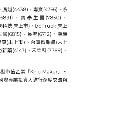
)、廣越(4438)、南寶(4766)、系
6891)、寶泰生醫(7850)、
潮網科技(未上市)、bbTruck(未上
醫(6815)、長聖(6712)、漢康
匯嘉健康(未上市)、台灣微脂體(未上
藥(4147)、禾榮科(7799)、
值企業「King Maker」。
人次國際專業投資人進行深度交流與