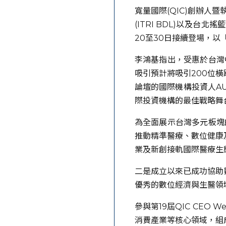
寬量國際(QIC)創辦人
(ITRI BDL)以及台北
20至30日接續登場，以「AI,
李鴻基指出，受惠於台灣中
吸引預計將吸引200位
論壇的國際機構投資人A
際投資機構的最佳戰略舞
為全面展示台灣多元板塊的
推動精準醫療、數位健康
業及新創接軌國際醫療生
二是成立以來已成功協助
優秀的數位經濟與生醫領
參與第19屆QIC CE
消費產業等核心領域，組