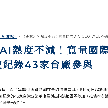
C 新聞快訊
《產業》AI熱度不減！寬量國際QIC CEO WEEK
AI熱度不減！寬量國際Q
破紀錄43家台廠參與
】AI半導體供應鏈熱潮在全球持續蔓延，明(14)日起於新加坡
創紀錄的43家台灣企業董事長與高階決策團隊參加。推估本次論壇
台灣隱形冠軍。