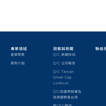
專業領域
洞察與新聞
聯絡
產業聚焦
QIC 新聞快訊
案例介紹
QIC 公司報告
QIC Taiwan
Small-Cap
Lookout
QIC從國際股權及
投票趨勢看台灣
與CEO對談