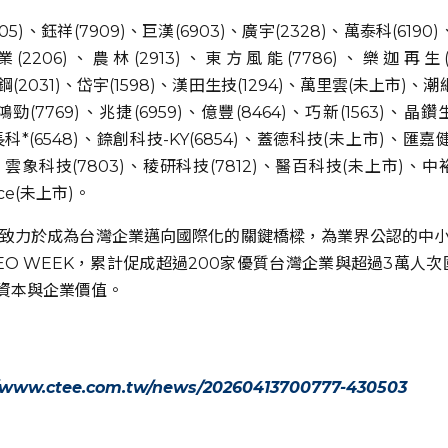
105)、鈺祥(7909)、巨漢(6903)、廣宇(2328)、萬泰科(6190
(2206)、農林(2913)、東方風能(7786)、樂迦再生(
新光鋼(2031)、岱宇(1598)、漢田生技(1294)、萬里雲(未上市)、
(7769)、兆捷(6959)、億豐(8464)、巧新(1563)、晶鑽生
)、長科*(6548)、錼創科技-KY(6854)、蓋德科技(未上市)、
象科技(7803)、稜研科技(7812)、醫百科技(未上市)、中裕新
ace(未上市)。
來，致力於成為台灣企業邁向國際化的關鍵橋樑，為業界公認的中小型市
CEO WEEK，累計促成超過200家優質台灣企業與超過3萬
資本與企業價值。
//www.ctee.com.tw/news/20260413700777-430503