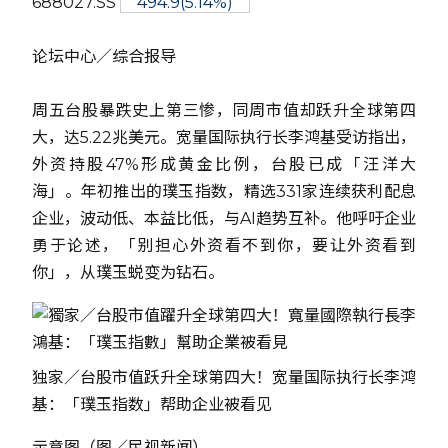
688027.SS
494.9
(5.14%)
论坛中心／综合报导
周五台股暴跌史上第三惨，同周市值却跃升全球第四
大，达5.22兆美元。宽量国际执行长李鸿基受访指出，
外资持股47%形成黄金比例，台股已成「汪洋大
海」。年初推出的璞玉指数，精选331家连续获利配息
企业，波动低、本益比低，与AI趋势互补。他呼吁企业
勇于论述，「别担心外资看不到你，要让外资看到
你」，从璞玉蜕变为钻石。
独家／台股市值跃升全球第四大！宽量国际执行长李鸿
基：「璞玉指数」帮助企业被看见
示意图（图／民视新闻）