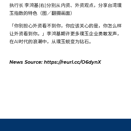
执行长 李鸿基(右)分别从内资、外资观点，分享台湾璞
玉指数的特色（图／翻摄画面）
「你别担心外资看不到你，你应该关心的是，你怎么样
让外资看到你。」李鸿基期许更多璞玉企业勇敢发声，
在AI时代的浪潮中，从璞玉蜕变为钻石。
News Source: https://reurl.cc/O6dynX